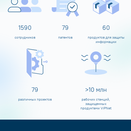
1600
80
60
сотрудников
патентов
продуктов для защиты
информации
80
>
10
млн
различных проектов
рабочих станций,
защищенных
продуктами ViPNet