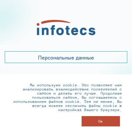
Персональные данные
Мы используем cookie. Это позволяет нам
+7 (495) 737-6192, 8-800-250-0-260
анализировать взаимодействие посетителей с
practice@infotecs.ru
,
hr@infotecs.ru
сайтом и делать его лучше. Продолжая
пользоваться сайтом, Вы соглашаетесь с
127273, г. Москва, Отрадная ул., 2Б строение 1
использованием файлов cookie. Тем не менее, Вы
всегда можете отключить файлы cookie в
настройках Вашего браузера.
© ИнфоТеКС 2020-2026
Ок