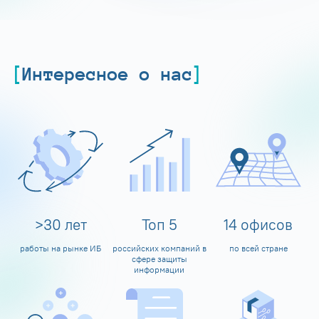
Интересное о нас
>
30
лет
Топ
5
14
офисов
работы на рынке ИБ
российских компаний в
по всей стране
сфере защиты
информации