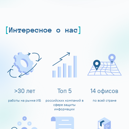
Интересное о нас
>
30
лет
Топ
5
14
офисов
работы на рынке ИБ
российских компаний в
по всей стране
сфере защиты
информации