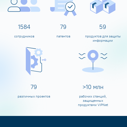
1600
80
60
сотрудников
патентов
продуктов для защиты
информации
80
>
10
млн
различных проектов
рабочих станций,
защищенных
продуктами ViPNet