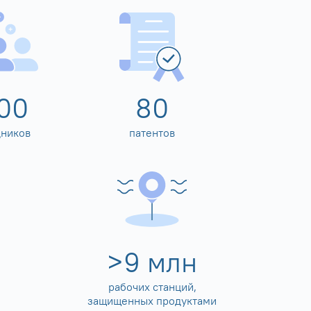
00
80
дников
патентов
>
10
млн
рабочих станций,
защищенных продуктами