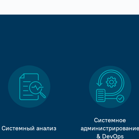
Системное
Системный анализ
администрировани
& DevOps