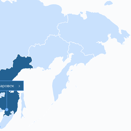
баровск
>