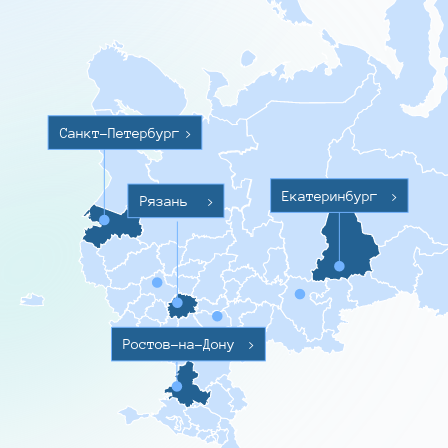
Санкт-Петербург
>
Екатеринбург
>
Рязань
>
Ростов-на-Дону
>