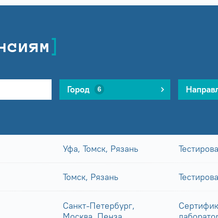
нсиям
Город
Направ
6
Уфа, Томск, Рязань
Тестиров
Томск, Рязань
Тестиров
Санкт-Петербург,
Сертифик
Москва, Пенза
лаборато