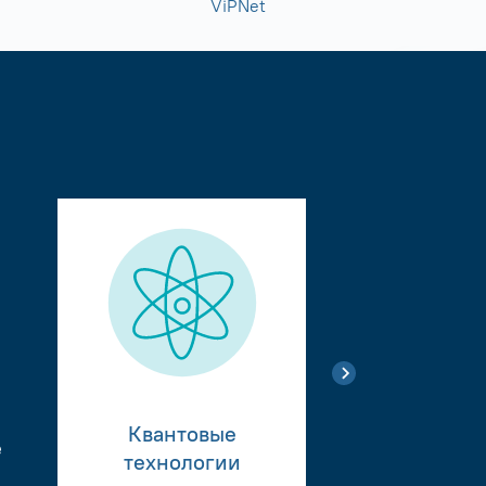
ViPNet
Квантовые
е
Тестиро
технологии