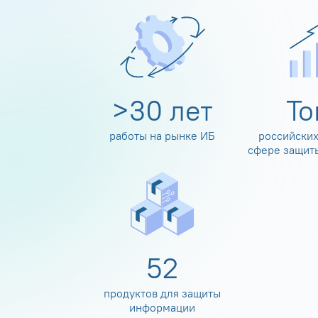
>
30
лет
Т
работы на рынке ИБ
российских
сфере защит
60
продуктов для защиты
информации