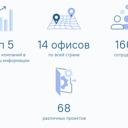
оп
5
14
офисов
16
 компаний в
по всей стране
сотру
ы информации
80
различных проектов