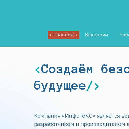
Главная
Вакансии
Раб
Создаём без
будущее
Компания «ИнфоТеКС» является в
разработчиком и производителем в