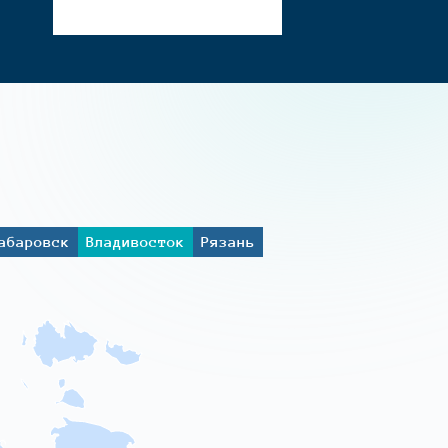
абаровск
Владивосток
Рязань