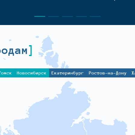
родам
Томск
Новосибирск
Екатеринбург
Ростов-на-Дону
Х