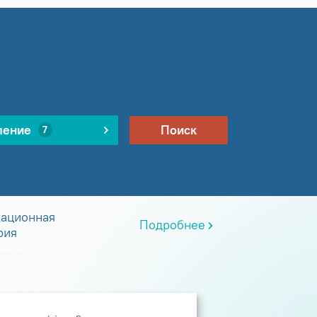
ление
Поиск
7
ационная
Подробнее
рия