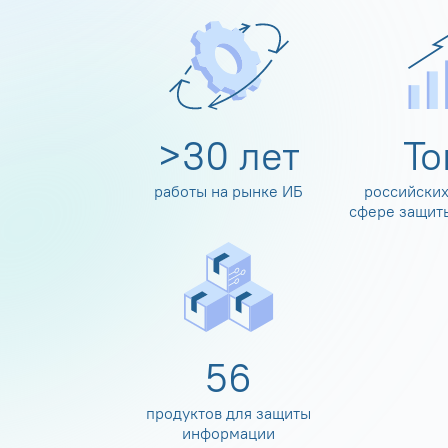
>
30
лет
Т
работы на рынке ИБ
российских
сфере защит
60
продуктов для защиты
информации