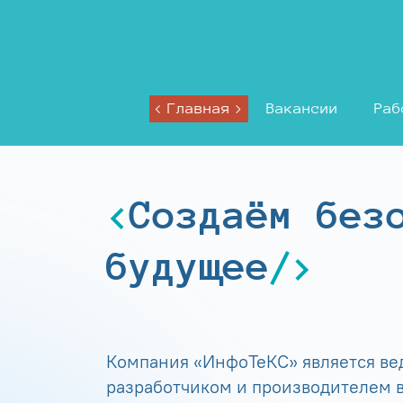
Главная
Вакансии
Раб
Создаём без
будущее
Компания «ИнфоТеКС» является в
разработчиком и производителем в