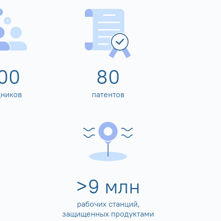
00
80
дников
патентов
>
10
млн
рабочих станций,
защищенных продуктами