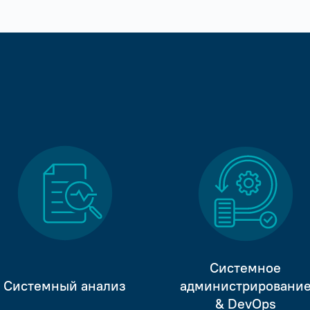
Системное
Системный анализ
администрировани
& DevOps