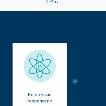
ViPNet
Квантовые
е
Тестиро
технологии