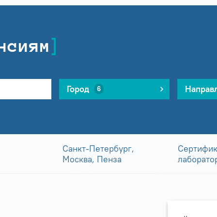
нсиям
Город
Направ
6
Санкт-Петербург,
Сертифик
Москва, Пенза
лаборато