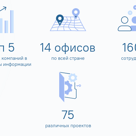
оп
5
14
офисов
16
 компаний в
по всей стране
сотру
ы информации
80
различных проектов