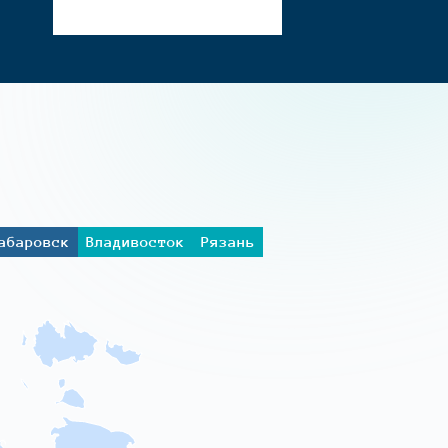
абаровск
Владивосток
Рязань