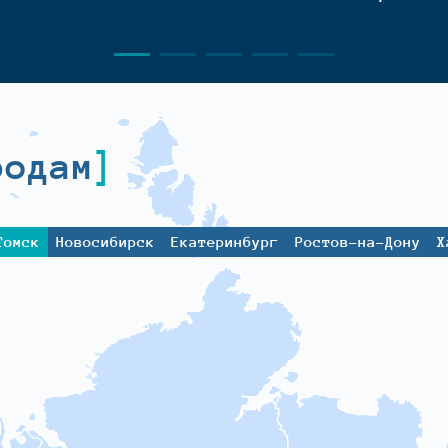
родам
Томск
Новосибирск
Екатеринбург
Ростов-на-Дону
Х