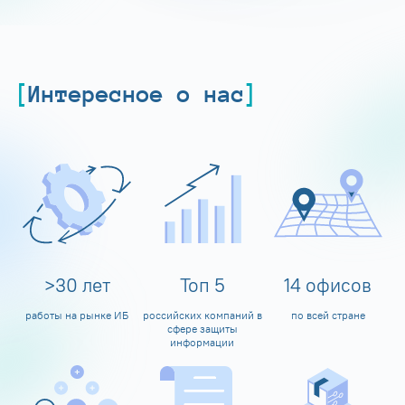
Интересное о нас
>
30
лет
Топ
5
14
офисов
работы на рынке ИБ
российских компаний в
по всей стране
сфере защиты
информации