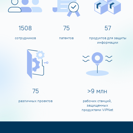
1600
80
60
сотрудников
патентов
продуктов для защиты
информации
80
>
10
млн
различных проектов
рабочих станций,
защищенных
продуктами ViPNet