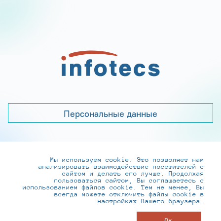
Персональные данные
Мы используем cookie. Это позволяет нам
+7 (495) 737-6192, 8-800-250-0-260
анализировать взаимодействие посетителей с
practice@infotecs.ru
,
hr@infotecs.ru
сайтом и делать его лучше. Продолжая
пользоваться сайтом, Вы соглашаетесь с
127273, г. Москва, Отрадная ул., 2Б строение 1
использованием файлов cookie. Тем не менее, Вы
всегда можете отключить файлы cookie в
настройках Вашего браузера.
© ИнфоТеКС 2020-2026
Ок