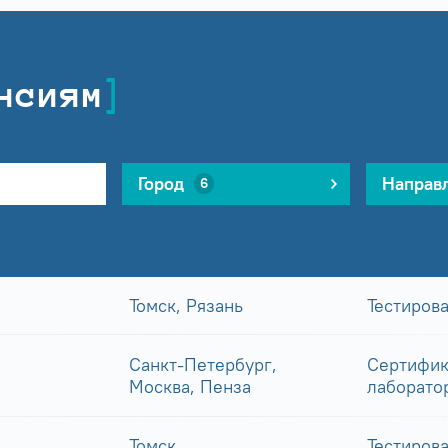
нсиям
Город
Направ
6
Томск, Рязань
Тестиров
Санкт-Петербург,
Сертифик
Москва, Пенза
лаборато
Томск
Тестиров