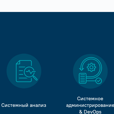
Системное
Системный анализ
администрировани
& DevOps