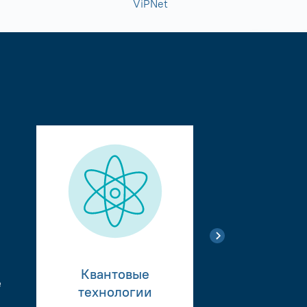
ViPNet
Квантовые
е
Тестиро
технологии