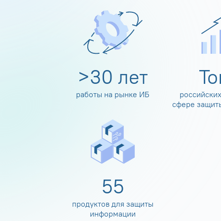
>
30
лет
Т
работы на рынке ИБ
российских
сфере защит
60
продуктов для защиты
информации