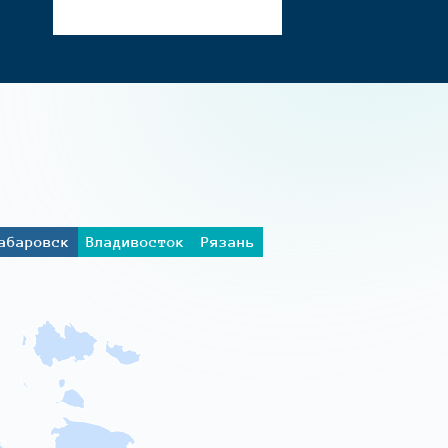
абаровск
Владивосток
Рязань