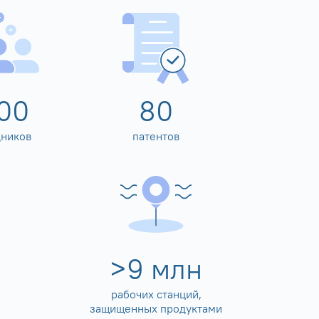
00
80
дников
патентов
>
10
млн
рабочих станций,
защищенных продуктами