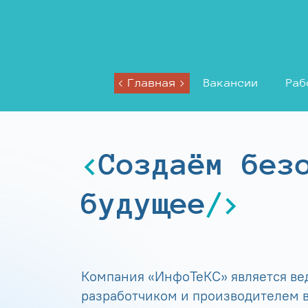
Главная
Вакансии
Раб
Создаём без
будущее
Компания «ИнфоТеКС» является в
разработчиком и производителем в