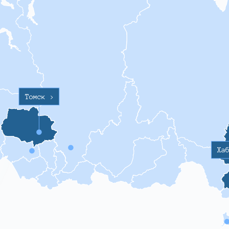
Томск
>
Ха