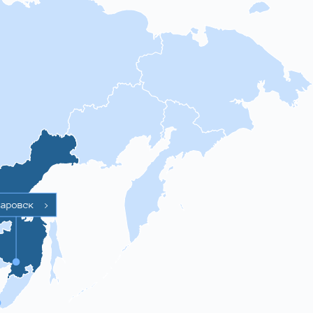
баровск
>