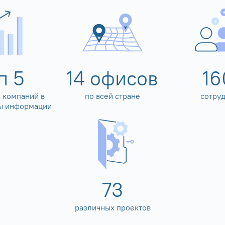
оп
5
14
офисов
16
 компаний в
по всей стране
сотру
ы информации
80
различных проектов