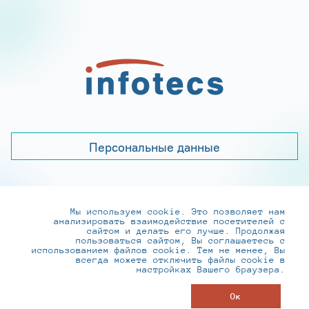
Персональные данные
Мы используем cookie. Это позволяет нам
+7 (495) 737-6192, 8-800-250-0-260
анализировать взаимодействие посетителей с
practice@infotecs.ru
,
hr@infotecs.ru
сайтом и делать его лучше. Продолжая
пользоваться сайтом, Вы соглашаетесь с
127273, г. Москва, Отрадная ул., 2Б строение 1
использованием файлов cookie. Тем не менее, Вы
всегда можете отключить файлы cookie в
настройках Вашего браузера.
© ИнфоТеКС 2020-2026
Ок