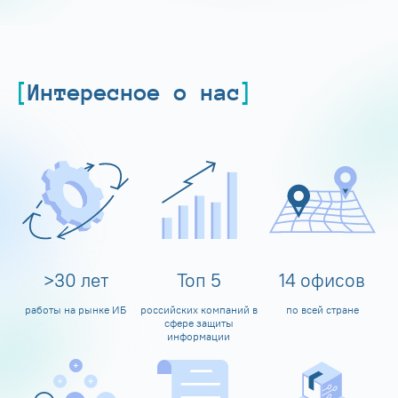
Интересное о нас
>
30
лет
Топ
5
14
офисов
работы на рынке ИБ
российских компаний в
по всей стране
сфере защиты
информации