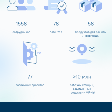
1600
80
60
сотрудников
патентов
продуктов для защиты
информации
80
>
10
млн
различных проектов
рабочих станций,
защищенных
продуктами ViPNet