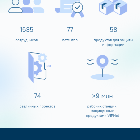
1600
80
60
сотрудников
патентов
продуктов для защиты
информации
80
>
10
млн
различных проектов
рабочих станций,
защищенных
продуктами ViPNet