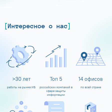
Интересное о нас
>
30
лет
Топ
5
14
офисов
работы на рынке ИБ
российских компаний в
по всей стране
сфере защиты
информации