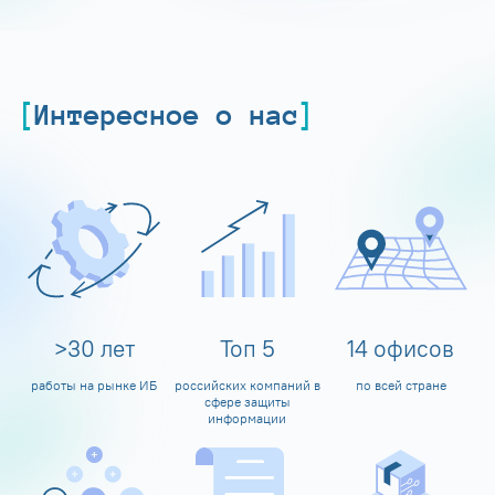
Интересное о нас
>
30
лет
Топ
5
14
офисов
работы на рынке ИБ
российских компаний в
по всей стране
сфере защиты
информации