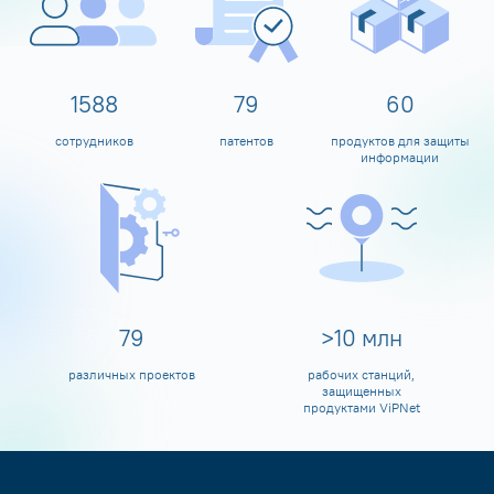
1600
80
60
сотрудников
патентов
продуктов для защиты
информации
80
>
10
млн
различных проектов
рабочих станций,
защищенных
продуктами ViPNet