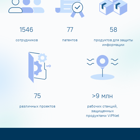
1600
80
60
сотрудников
патентов
продуктов для защиты
информации
80
>
10
млн
различных проектов
рабочих станций,
защищенных
продуктами ViPNet