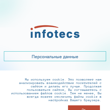
Персональные данные
Мы используем cookie. Это позволяет нам
+7 (495) 737-6192, 8-800-250-0-260
анализировать взаимодействие посетителей с
practice@infotecs.ru
,
hr@infotecs.ru
сайтом и делать его лучше. Продолжая
пользоваться сайтом, Вы соглашаетесь с
127273, г. Москва, Отрадная ул., 2Б строение 1
использованием файлов cookie. Тем не менее, Вы
всегда можете отключить файлы cookie в
настройках Вашего браузера.
© ИнфоТеКС 2020-2026
Ок