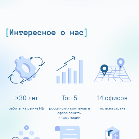
Интересное о нас
>
30
лет
Топ
5
14
офисов
работы на рынке ИБ
российских компаний в
по всей стране
сфере защиты
информации