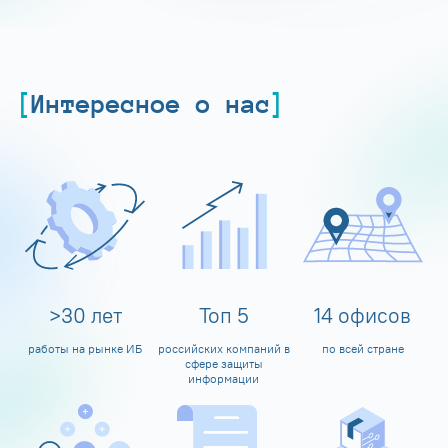
Интересное о нас
>
30
лет
Топ
5
14
офисов
работы на рынке ИБ
российских компаний в
по всей стране
сфере защиты
информации