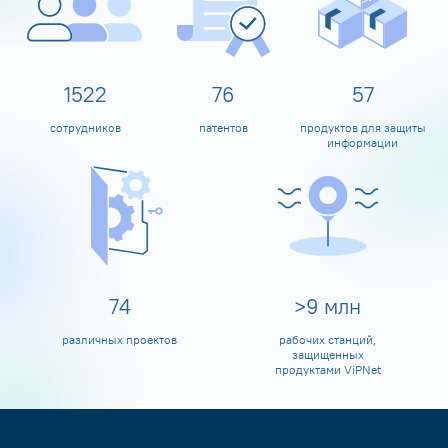
1600
80
60
сотрудников
патентов
продуктов для защиты
информации
80
>
10
млн
различных проектов
рабочих станций,
защищенных
продуктами ViPNet