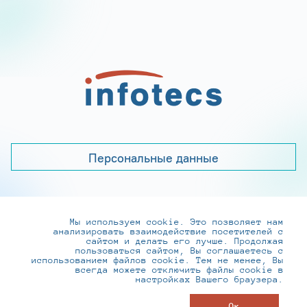
Персональные данные
Мы используем cookie. Это позволяет нам
+7 (495) 737-6192, 8-800-250-0-260
анализировать взаимодействие посетителей с
practice@infotecs.ru
,
hr@infotecs.ru
сайтом и делать его лучше. Продолжая
пользоваться сайтом, Вы соглашаетесь с
127273, г. Москва, Отрадная ул., 2Б строение 1
использованием файлов cookie. Тем не менее, Вы
всегда можете отключить файлы cookie в
настройках Вашего браузера.
© ИнфоТеКС 2020-2026
Ок