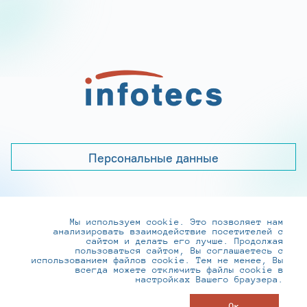
Персональные данные
Мы используем cookie. Это позволяет нам
+7 (495) 737-6192, 8-800-250-0-260
анализировать взаимодействие посетителей с
practice@infotecs.ru
,
hr@infotecs.ru
сайтом и делать его лучше. Продолжая
пользоваться сайтом, Вы соглашаетесь с
127273, г. Москва, Отрадная ул., 2Б строение 1
использованием файлов cookie. Тем не менее, Вы
всегда можете отключить файлы cookie в
настройках Вашего браузера.
© ИнфоТеКС 2020-2026
Ок