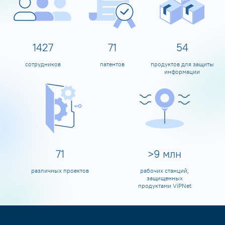
1597
80
60
сотрудников
патентов
продуктов для защиты
информации
80
>
10
млн
различных проектов
рабочих станций,
защищенных
продуктами ViPNet