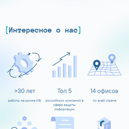
Интересное о нас
>
30
лет
Топ
5
14
офисов
работы на рынке ИБ
российских компаний в
по всей стране
сфере защиты
информации