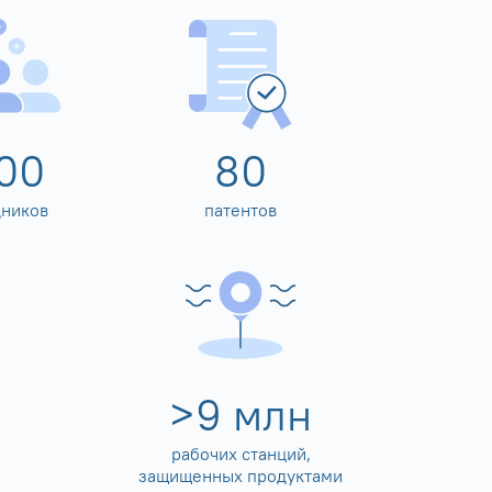
00
80
дников
патентов
>
10
млн
рабочих станций,
защищенных продуктами