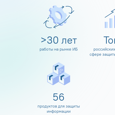
>
30
лет
Т
работы на рынке ИБ
российских
сфере защит
60
продуктов для защиты
информации