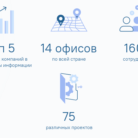
оп
5
14
офисов
16
 компаний в
по всей стране
сотру
ы информации
80
различных проектов