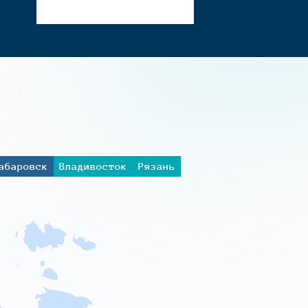
абаровск
Владивосток
Рязань