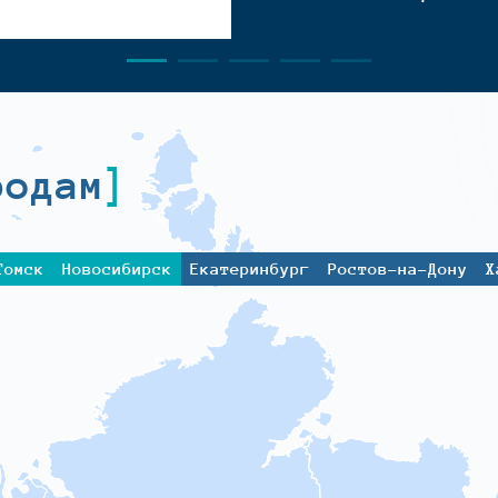
родам
Томск
Новосибирск
Екатеринбург
Ростов-на-Дону
Х