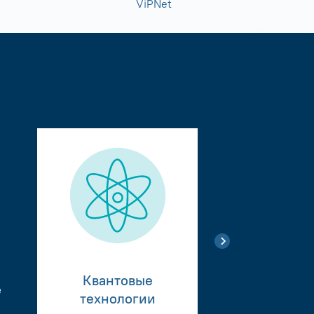
ViPNet
Квантовые
е
Тестиро
технологии