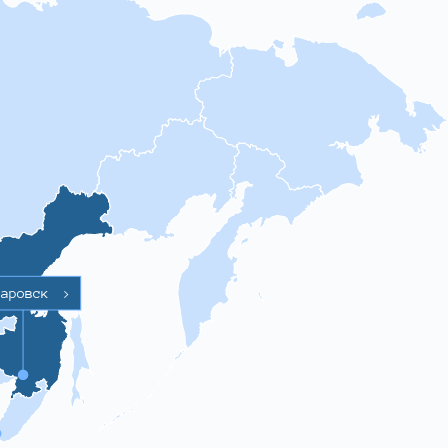
баровск
>