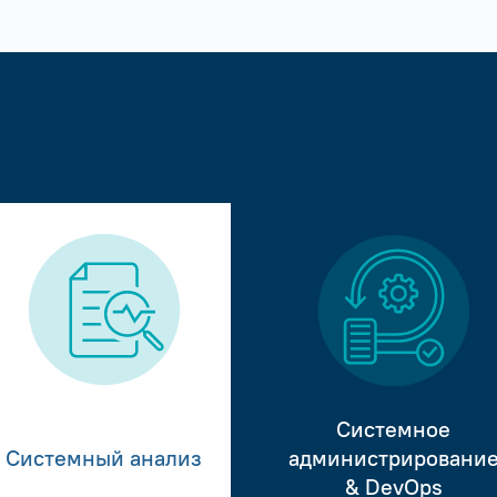
Системное
Системный анализ
администрировани
& DevOps