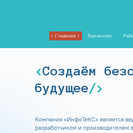
Главная
Вакансии
Раб
Создаём без
будущее
Компания «ИнфоТеКС» является в
разработчиком и производителем в