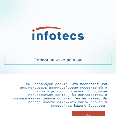
Персональные данные
Мы используем cookie. Это позволяет нам
+7 (495) 737-6192, 8-800-250-0-260
анализировать взаимодействие посетителей с
practice@infotecs.ru
,
hr@infotecs.ru
сайтом и делать его лучше. Продолжая
пользоваться сайтом, Вы соглашаетесь с
127273, г. Москва, Отрадная ул., 2Б строение 1
использованием файлов cookie. Тем не менее, Вы
всегда можете отключить файлы cookie в
настройках Вашего браузера.
© ИнфоТеКС 2020-2026
Ок