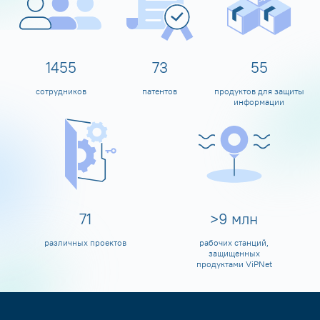
1599
80
60
сотрудников
патентов
продуктов для защиты
информации
80
>
10
млн
различных проектов
рабочих станций,
защищенных
продуктами ViPNet