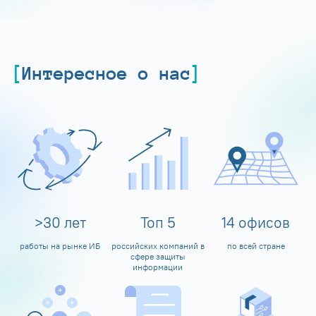
Интересное о нас
>
30
лет
Топ
5
14
офисов
работы на рынке ИБ
российских компаний в
по всей стране
сфере защиты
информации