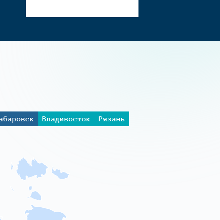
абаровск
Владивосток
Рязань