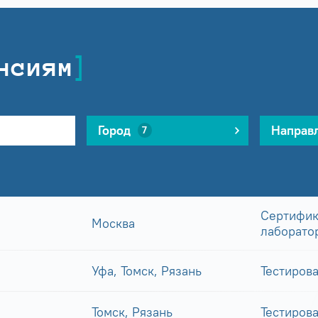
нсиям
Город
Направ
7
Сертифик
Москва
лаборато
Уфа, Томск, Рязань
Тестиров
Томск, Рязань
Тестиров