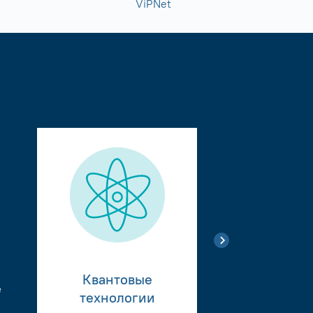
ViPNet
Квантовые
е
Тестиро
технологии