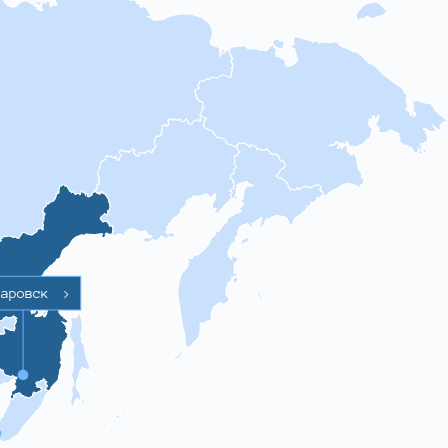
баровск
>