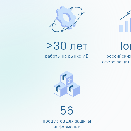
>
30
лет
Т
работы на рынке ИБ
российских
сфере защит
60
продуктов для защиты
информации