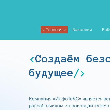
Главная
Вакансии
Раб
Создаём без
будущее
Компания «ИнфоТеКС» является в
разработчиком и производителем в