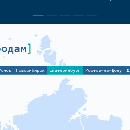
родам
Томск
Новосибирск
Екатеринбург
Ростов-на-Дону
Х