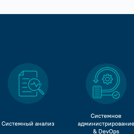
Системное
Системный анализ
администрировани
& DevOps