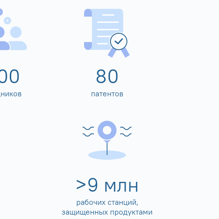
00
80
дников
патентов
>
10
млн
рабочих станций,
защищенных продуктами