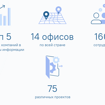
оп
5
14
офисов
16
 компаний в
по всей стране
сотру
ы информации
80
различных проектов