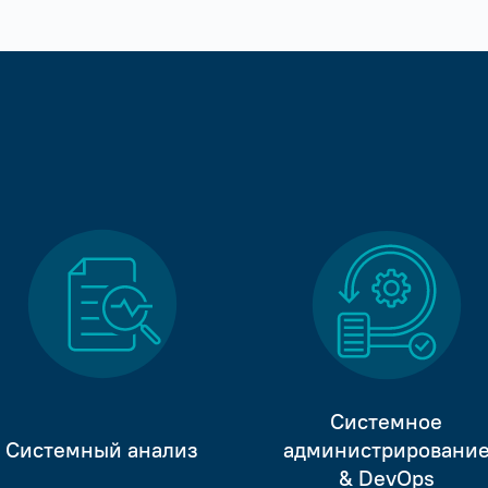
Системное
Системный анализ
администрировани
& DevOps