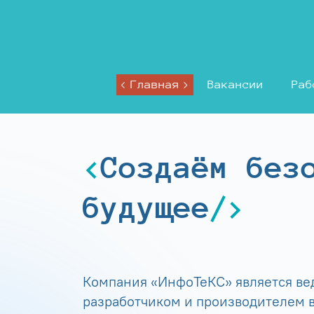
Главная
Вакансии
Раб
Создаём без
будущее
Компания «ИнфоТеКС» является в
разработчиком и производителем в