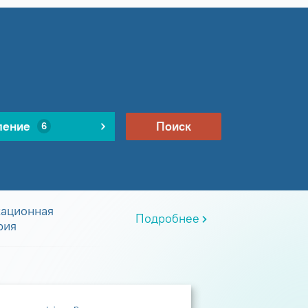
ление
Поиск
6
ационная
Подробнее
рия