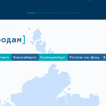
родам
Томск
Новосибирск
Екатеринбург
Ростов-на-Дону
Х