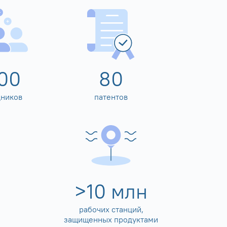
00
80
дников
патентов
>
10
млн
рабочих станций,
защищенных продуктами