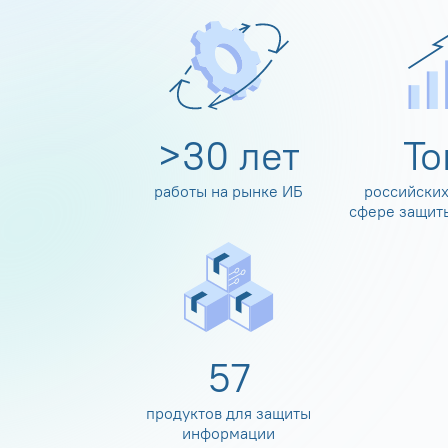
>
30
лет
Т
работы на рынке ИБ
российских
сфере защит
60
продуктов для защиты
информации