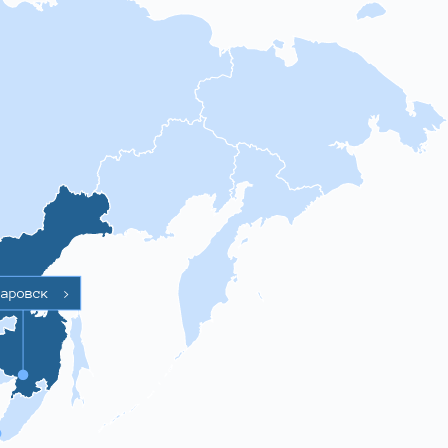
баровск
>