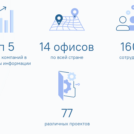
оп
5
14
офисов
16
 компаний в
по всей стране
сотру
ы информации
80
различных проектов