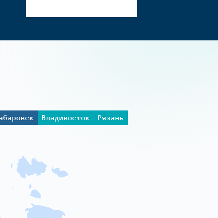
абаровск
Владивосток
Рязань