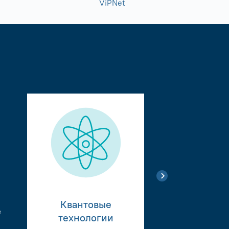
ViPNet
Квантовые
е
Тестиро
технологии