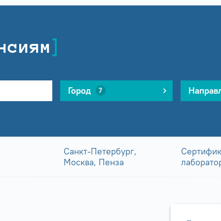
нсиям
Город
Направ
7
Санкт-Петербург,
Сертифик
Москва, Пенза
лаборато