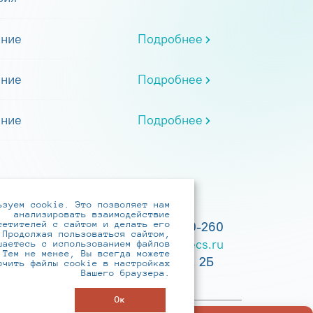
ание
Подробнее
ание
Подробнее
ание
Подробнее
ьзуем cookie. Это позволяет нам
анализировать взаимодействие
сетителей с сайтом и делать его
+7 (495) 737-6192, 8-800-250-0-260
 Продолжая пользоваться сайтом,
practice@infotecs.ru
,
hr@infotecs.ru
шаетесь с использованием файлов
 Тем не менее, Вы всегда можете
127273, г. Москва, Отрадная ул., 2Б
ючить файлы cookie в настройках
Вашего браузера.
строение 1
Ок