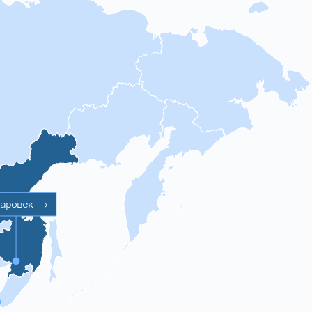
баровск
>