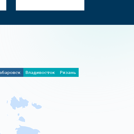
абаровск
Владивосток
Рязань