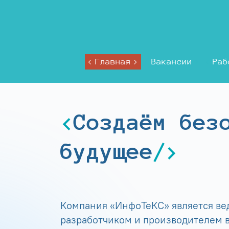
Главная
Вакансии
Раб
Создаём без
будущее
Компания «ИнфоТеКС» является в
разработчиком и производителем в