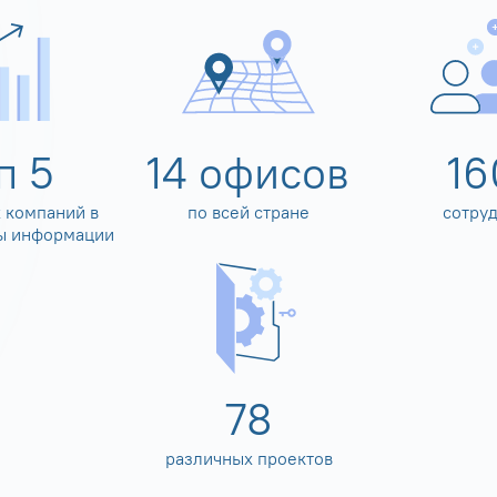
оп
5
14
офисов
16
 компаний в
по всей стране
сотру
ы информации
80
различных проектов