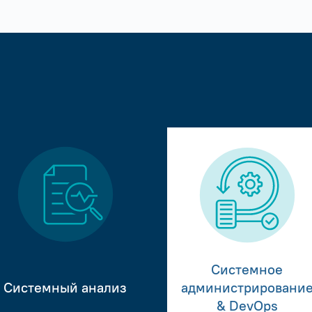
Системное
Системный анализ
администрировани
& DevOps