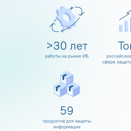
>
30
лет
Т
работы на рынке ИБ
российских
сфере защит
60
продуктов для защиты
информации