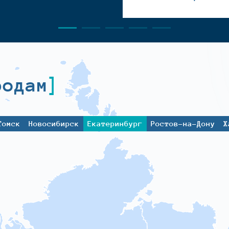
родам
Томск
Новосибирск
Екатеринбург
Ростов-на-Дону
Х