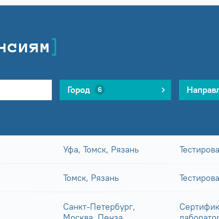
нсиям
Город
Направ
6
Уфа, Томск, Рязань
Тестиров
Томск, Рязань
Тестиров
Санкт-Петербург,
Сертифик
Москва, Пенза
лаборато