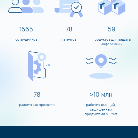
1600
80
60
сотрудников
патентов
продуктов для защиты
информации
80
>
10
млн
различных проектов
рабочих станций,
защищенных
продуктами ViPNet