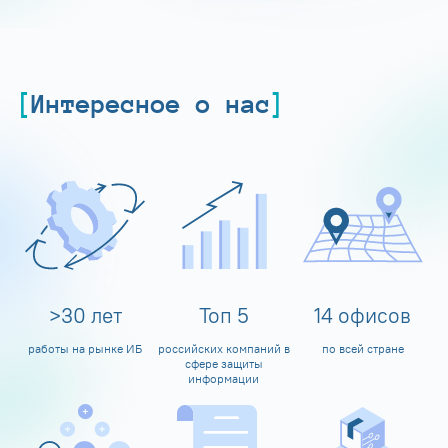
Интересное о нас
>
30
лет
Топ
5
14
офисов
работы на рынке ИБ
российских компаний в
по всей стране
сфере защиты
информации