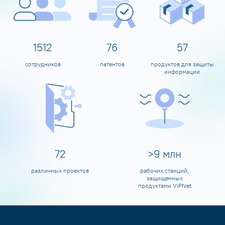
1600
80
60
сотрудников
патентов
продуктов для защиты
информации
80
>
10
млн
различных проектов
рабочих станций,
защищенных
продуктами ViPNet