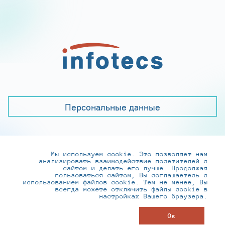
Персональные данные
Мы используем cookie. Это позволяет нам
+7 (495) 737-6192, 8-800-250-0-260
анализировать взаимодействие посетителей с
practice@infotecs.ru
,
hr@infotecs.ru
сайтом и делать его лучше. Продолжая
пользоваться сайтом, Вы соглашаетесь с
127273, г. Москва, Отрадная ул., 2Б строение 1
использованием файлов cookie. Тем не менее, Вы
всегда можете отключить файлы cookie в
настройках Вашего браузера.
© ИнфоТеКС 2020-2026
Ок