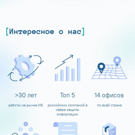
Интересное о нас
>
30
лет
Топ
5
14
офисов
работы на рынке ИБ
российских компаний в
по всей стране
сфере защиты
информации