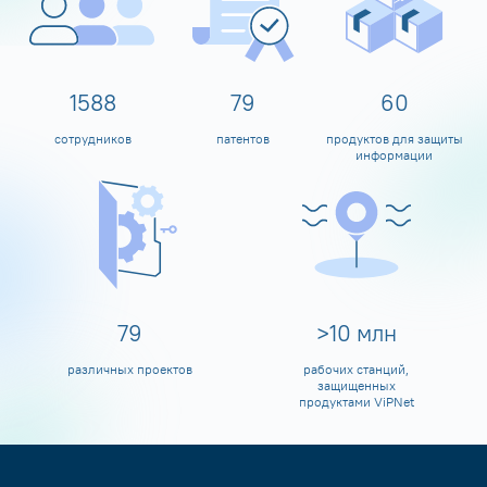
1600
80
60
сотрудников
патентов
продуктов для защиты
информации
80
>
10
млн
различных проектов
рабочих станций,
защищенных
продуктами ViPNet