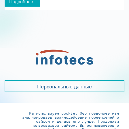
Подробнее
Персональные данные
Мы используем cookie. Это позволяет нам
+7 (495) 737-6192, 8-800-250-0-260
анализировать взаимодействие посетителей с
practice@infotecs.ru
,
hr@infotecs.ru
сайтом и делать его лучше. Продолжая
пользоваться сайтом, Вы соглашаетесь с