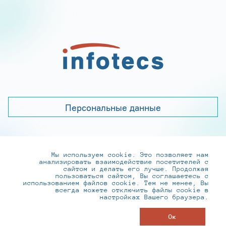
Персональные данные
Мы используем cookie. Это позволяет нам
+7 (495) 737-6192, 8-800-250-0-260
анализировать взаимодействие посетителей с
practice@infotecs.ru
,
hr@infotecs.ru
сайтом и делать его лучше. Продолжая
пользоваться сайтом, Вы соглашаетесь с
127273, г. Москва, Отрадная ул., 2Б строение 1
использованием файлов cookie. Тем не менее, Вы
всегда можете отключить файлы cookie в
настройках Вашего браузера.
© ИнфоТеКС 2020-2026
Ок