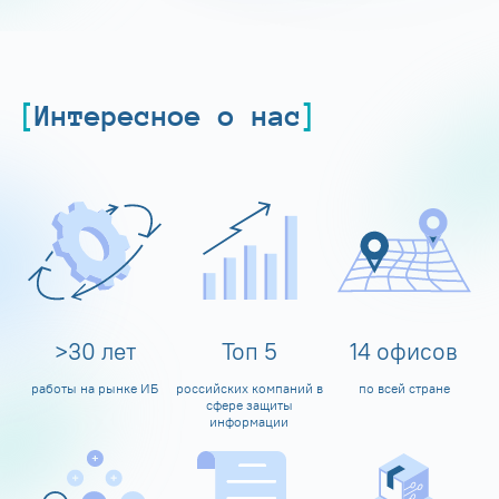
Интересное о нас
>
30
лет
Топ
5
14
офисов
работы на рынке ИБ
российских компаний в
по всей стране
сфере защиты
информации