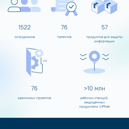
1600
80
60
сотрудников
патентов
продуктов для защиты
информации
80
>
10
млн
различных проектов
рабочих станций,
защищенных
продуктами ViPNet