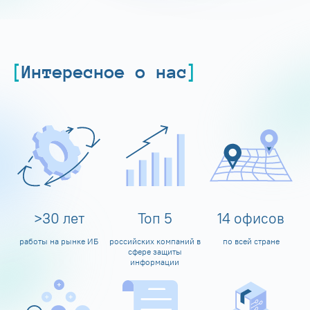
Интересное о нас
>
30
лет
Топ
5
14
офисов
работы на рынке ИБ
российских компаний в
по всей стране
сфере защиты
информации