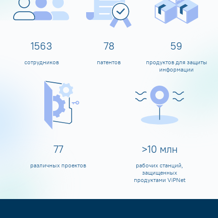
1600
80
60
сотрудников
патентов
продуктов для защиты
информации
80
>
10
млн
различных проектов
рабочих станций,
защищенных
продуктами ViPNet