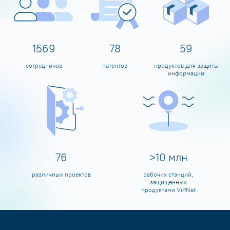
1600
80
60
сотрудников
патентов
продуктов для защиты
информации
80
>
10
млн
различных проектов
рабочих станций,
защищенных
продуктами ViPNet