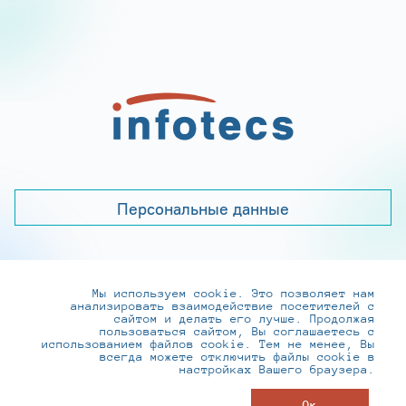
Персональные данные
Мы используем cookie. Это позволяет нам
+7 (495) 737-6192, 8-800-250-0-260
анализировать взаимодействие посетителей с
practice@infotecs.ru
,
hr@infotecs.ru
сайтом и делать его лучше. Продолжая
пользоваться сайтом, Вы соглашаетесь с
127273, г. Москва, Отрадная ул., 2Б строение 1
использованием файлов cookie. Тем не менее, Вы
всегда можете отключить файлы cookie в
настройках Вашего браузера.
© ИнфоТеКС 2020-2026
Ок