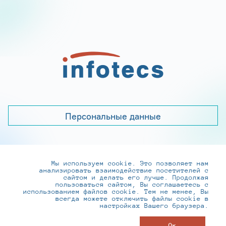
Персональные данные
Мы используем cookie. Это позволяет нам
+7 (495) 737-6192, 8-800-250-0-260
анализировать взаимодействие посетителей с
practice@infotecs.ru
,
hr@infotecs.ru
сайтом и делать его лучше. Продолжая
пользоваться сайтом, Вы соглашаетесь с
127273, г. Москва, Отрадная ул., 2Б строение 1
использованием файлов cookie. Тем не менее, Вы
всегда можете отключить файлы cookie в
настройках Вашего браузера.
© ИнфоТеКС 2020-2026
Ок