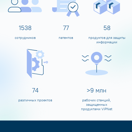
1600
80
60
сотрудников
патентов
продуктов для защиты
информации
80
>
10
млн
различных проектов
рабочих станций,
защищенных
продуктами ViPNet