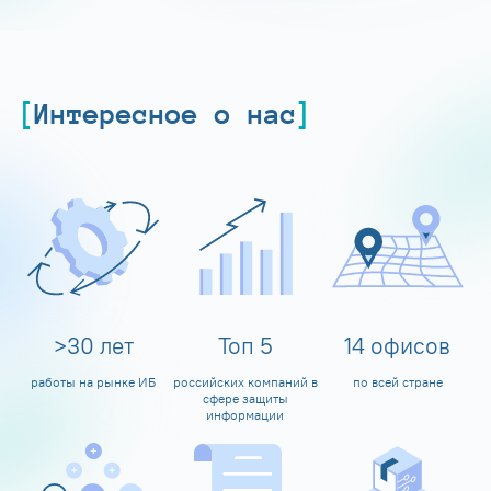
Интересное о нас
>
30
лет
Топ
5
14
офисов
работы на рынке ИБ
российских компаний в
по всей стране
сфере защиты
информации