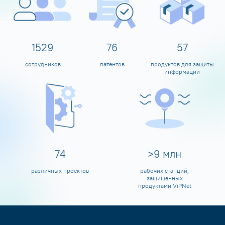
1600
80
60
сотрудников
патентов
продуктов для защиты
информации
80
>
10
млн
различных проектов
рабочих станций,
защищенных
продуктами ViPNet