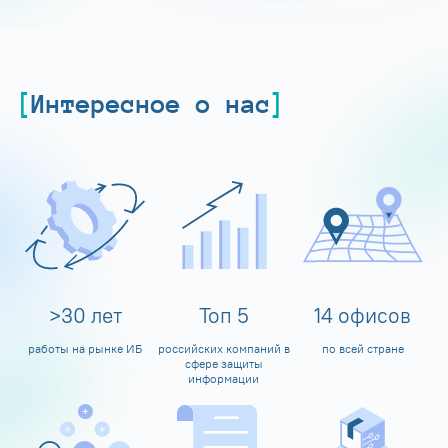
Интересное о нас
>
30
лет
Топ
5
14
офисов
работы на рынке ИБ
российских компаний в
по всей стране
сфере защиты
информации