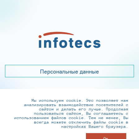
Персональные данные
Мы используем cookie. Это позволяет нам
+7 (495) 737-6192, 8-800-250-0-260
анализировать взаимодействие посетителей с
practice@infotecs.ru
,
hr@infotecs.ru
сайтом и делать его лучше. Продолжая
пользоваться сайтом, Вы соглашаетесь с
127273, г. Москва, Отрадная ул., 2Б строение 1
использованием файлов cookie. Тем не менее, Вы
всегда можете отключить файлы cookie в
настройках Вашего браузера.
© ИнфоТеКС 2020-2026
Ок