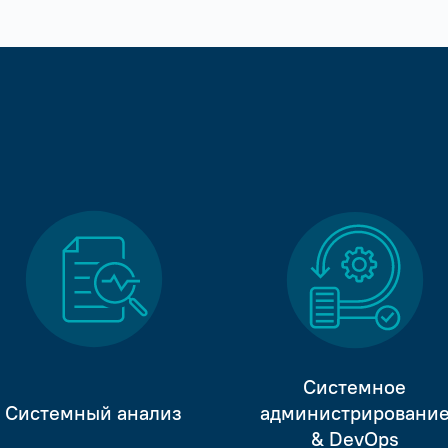
Системное
Системный анализ
администрировани
& DevOps