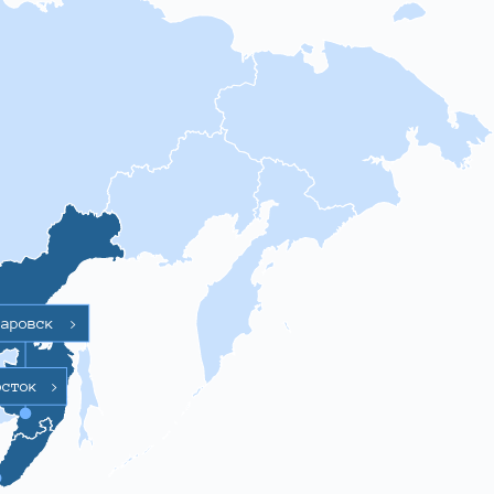
баровск
>
осток
>