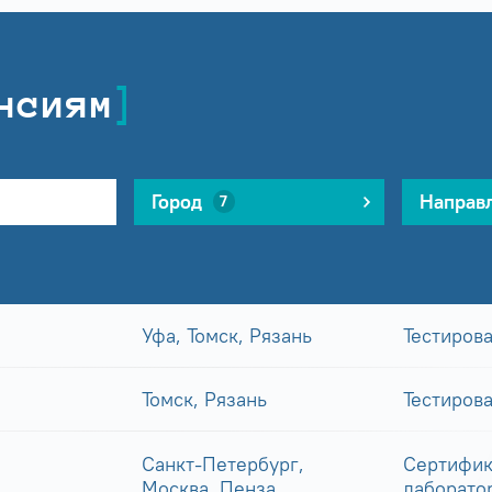
нсиям
Город
Направ
7
Уфа, Томск, Рязань
Тестиров
Томск, Рязань
Тестиров
Санкт-Петербург,
Сертифик
Москва, Пенза
лаборато