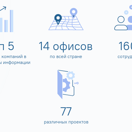
оп
5
14
офисов
16
 компаний в
по всей стране
сотру
ы информации
80
различных проектов