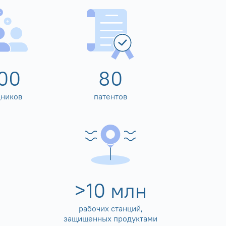
00
80
дников
патентов
>
10
млн
рабочих станций,
защищенных продуктами