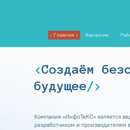
Главная
Вакансии
Раб
Создаём без
будущее
Компания «ИнфоТеКС» является в
разработчиком и производителем в