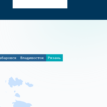
абаровск
Владивосток
Рязань