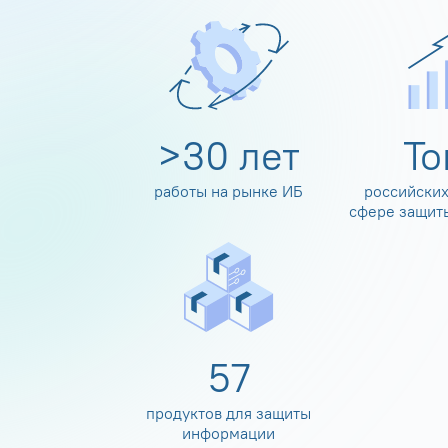
>
30
лет
Т
работы на рынке ИБ
российских
сфере защит
60
продуктов для защиты
информации