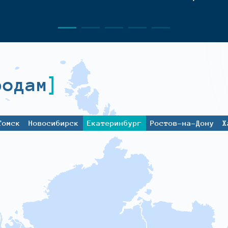
родам
Томск
Новосибирск
Екатеринбург
Ростов-на-Дону
Х