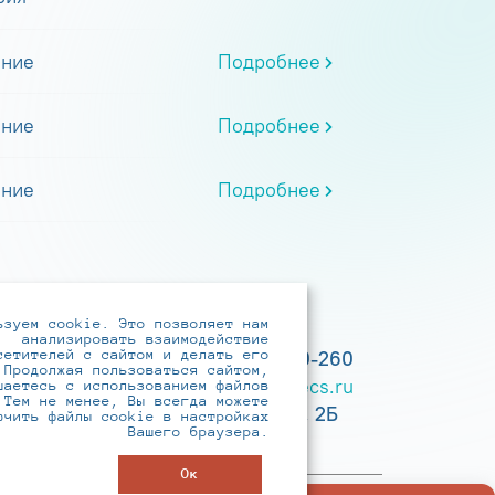
ание
Подробнее
ание
Подробнее
ание
Подробнее
ьзуем cookie. Это позволяет нам
анализировать взаимодействие
сетителей с сайтом и делать его
+7 (495) 737-6192, 8-800-250-0-260
 Продолжая пользоваться сайтом,
practice@infotecs.ru
,
hr@infotecs.ru
шаетесь с использованием файлов
 Тем не менее, Вы всегда можете
127273, г. Москва, Отрадная ул., 2Б
ючить файлы cookie в настройках
Вашего браузера.
строение 1
Ок