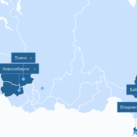
Томск
>
Новосибирск
>
Ха
Владив