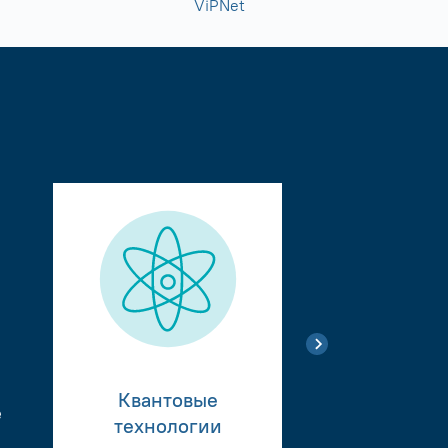
ViPNet
Квантовые
е
Тестиро
технологии