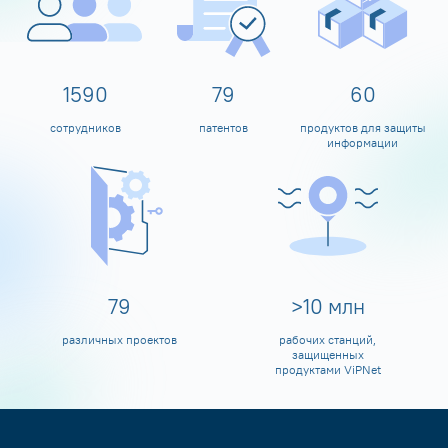
1600
80
60
сотрудников
патентов
продуктов для защиты
информации
80
>
10
млн
различных проектов
рабочих станций,
защищенных
продуктами ViPNet