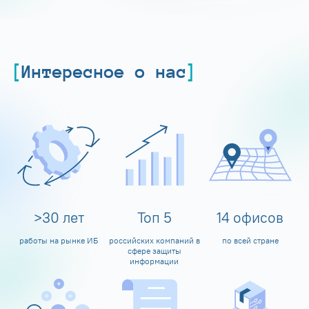
Интересное о нас
>
30
лет
Топ
5
14
офисов
работы на рынке ИБ
российских компаний в
по всей стране
сфере защиты
информации