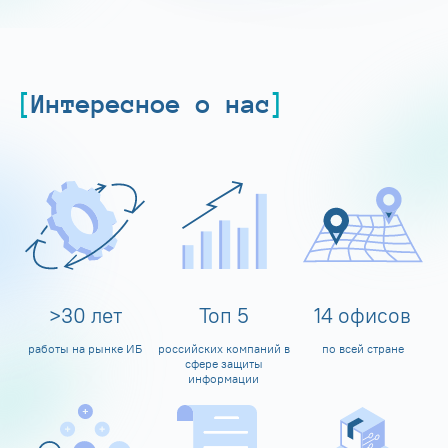
Интересное о нас
>
30
лет
Топ
5
14
офисов
работы на рынке ИБ
российских компаний в
по всей стране
сфере защиты
информации