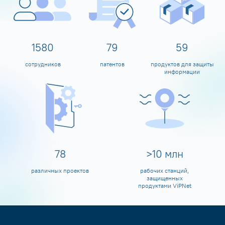
1600
80
60
сотрудников
патентов
продуктов для защиты
информации
80
>
10
млн
различных проектов
рабочих станций,
защищенных
продуктами ViPNet