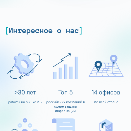
Интересное о нас
>
30
лет
Топ
5
14
офисов
работы на рынке ИБ
российских компаний в
по всей стране
сфере защиты
информации