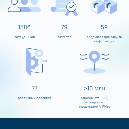
1600
80
60
сотрудников
патентов
продуктов для защиты
информации
80
>
10
млн
различных проектов
рабочих станций,
защищенных
продуктами ViPNet