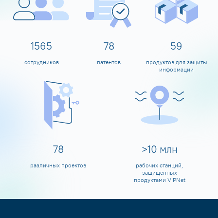
1600
80
60
сотрудников
патентов
продуктов для защиты
информации
80
>
10
млн
различных проектов
рабочих станций,
защищенных
продуктами ViPNet