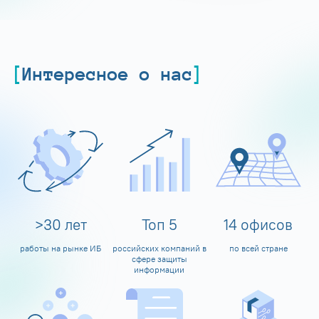
Интересное о нас
>
30
лет
Топ
5
14
офисов
работы на рынке ИБ
российских компаний в
по всей стране
сфере защиты
информации