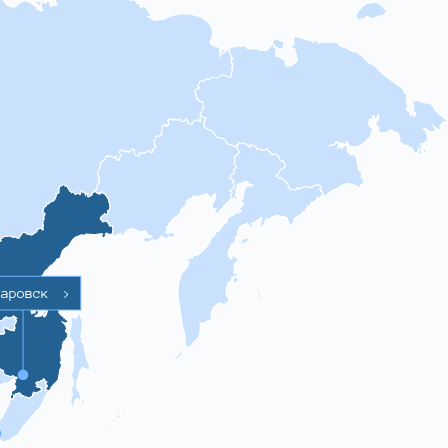
баровск
>