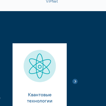
ViPNet
Квантовые
е
Тестиро
технологии