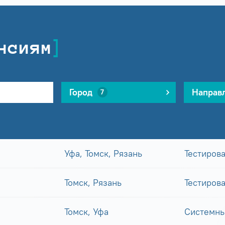
нсиям
Город
Направ
7
Уфа, Томск, Рязань
Тестиров
Томск, Рязань
Тестиров
Томск, Уфа
Системны