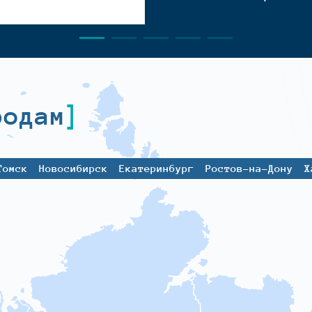
родам
Томск
Новосибирск
Екатеринбург
Ростов-на-Дону
Х