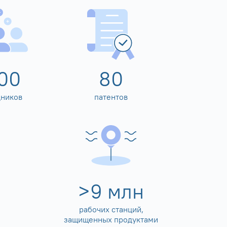
00
80
дников
патентов
>
10
млн
рабочих станций,
защищенных продуктами