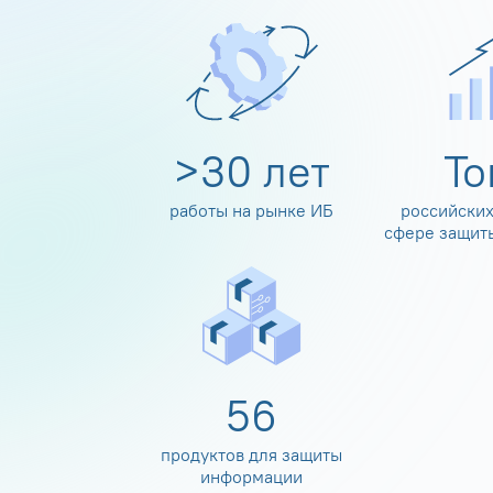
>
30
лет
Т
работы на рынке ИБ
российских
сфере защит
60
продуктов для защиты
информации