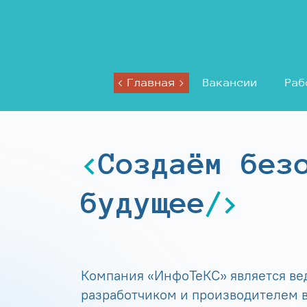
Главная
Вакансии
Раб
Создаём без
будущее
Компания «ИнфоТеКС» является в
разработчиком и производителем в