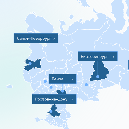
Санкт-Петербург
>
Екатеринбург
>
Пенза
>
Ростов-на-Дону
>