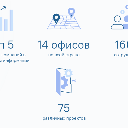
оп
5
14
офисов
16
 компаний в
по всей стране
сотру
ы информации
80
различных проектов