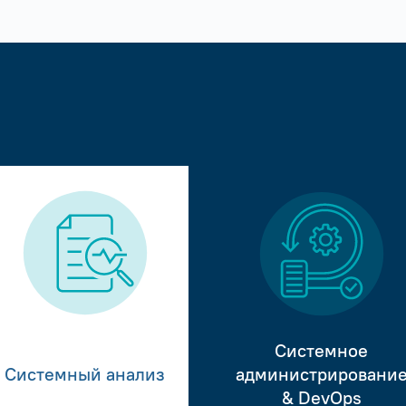
Системное
Системный анализ
администрировани
& DevOps