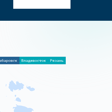
абаровск
Владивосток
Рязань