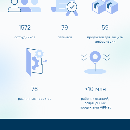
1600
80
60
сотрудников
патентов
продуктов для защиты
информации
80
>
10
млн
различных проектов
рабочих станций,
защищенных
продуктами ViPNet