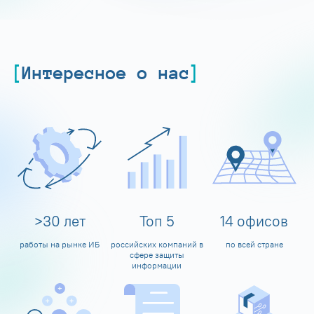
Интересное о нас
>
30
лет
Топ
5
14
офисов
работы на рынке ИБ
российских компаний в
по всей стране
сфере защиты
информации