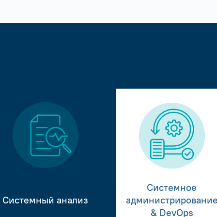
Системное
Системный анализ
администрировани
& DevOps