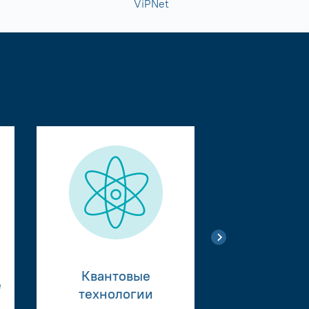
ViPNet
Квантовые
е
Тестиро
технологии