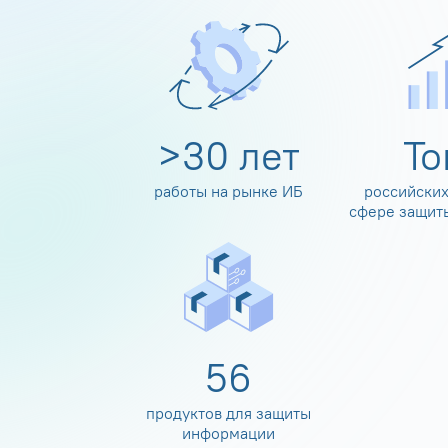
>
30
лет
Т
работы на рынке ИБ
российских
сфере защит
60
продуктов для защиты
информации