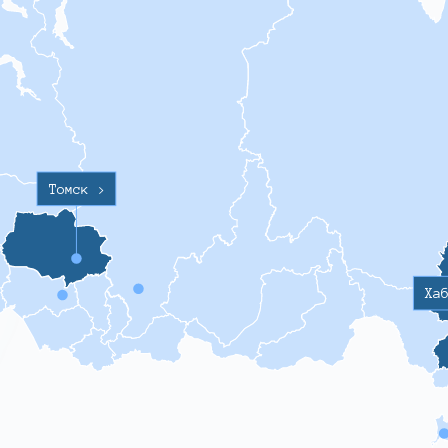
Томск
>
Ха