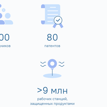
00
80
дников
патентов
>
10
млн
рабочих станций,
защищенных продуктами