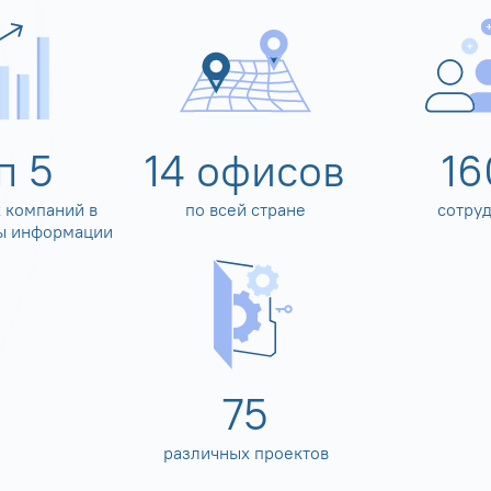
оп
5
14
офисов
16
 компаний в
по всей стране
сотру
ы информации
80
различных проектов