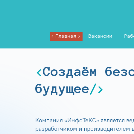
Главная
Вакансии
Раб
Создаём без
будущее
Компания «ИнфоТеКС» является в
разработчиком и производителем в