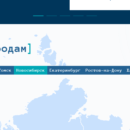
родам
Томск
Новосибирск
Екатеринбург
Ростов-на-Дону
Х