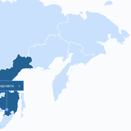
баровск
>