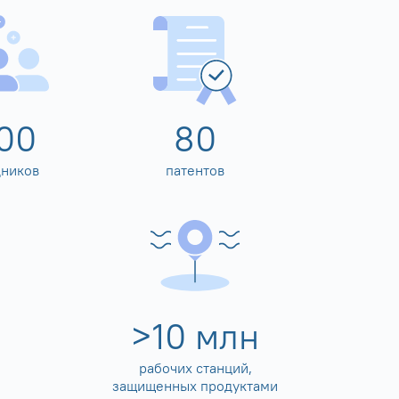
00
80
дников
патентов
>
10
млн
рабочих станций,
защищенных продуктами