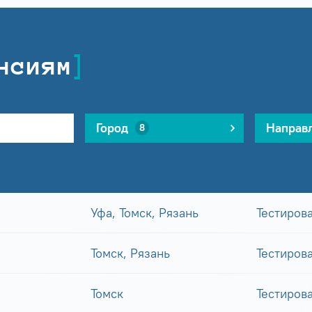
нсиям
Город
Направ
8
Уфа, Томск, Рязань
Тестиров
Томск, Рязань
Тестиров
Томск
Тестиров