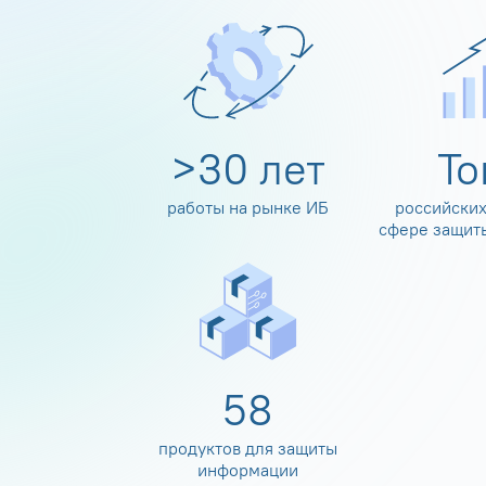
>
30
лет
Т
работы на рынке ИБ
российских
сфере защит
60
продуктов для защиты
информации