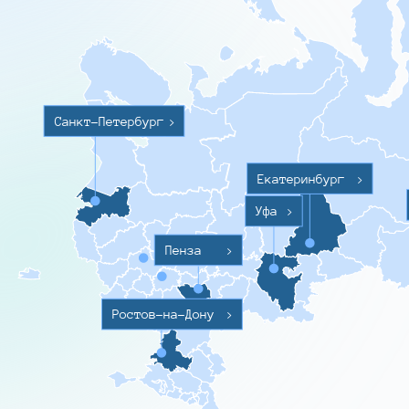
Санкт-Петербург
>
Екатеринбург
>
Уфа
>
Пенза
>
Ростов-на-Дону
>