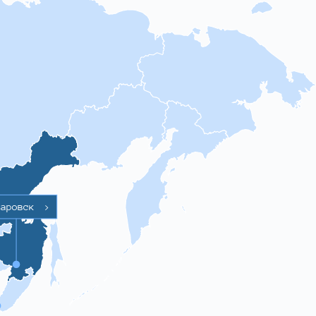
баровск
>