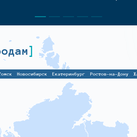
родам
Томск
Новосибирск
Екатеринбург
Ростов-на-Дону
Х