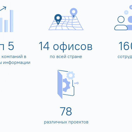
оп
5
14
офисов
16
 компаний в
по всей стране
сотру
ы информации
80
различных проектов