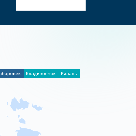
абаровск
Владивосток
Рязань