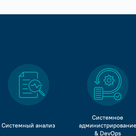
Системное
Системный анализ
администрировани
& DevOps