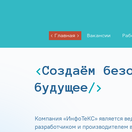
Главная
Вакансии
Раб
Создаём без
будущее
Компания «ИнфоТеКС» является в
разработчиком и производителем в