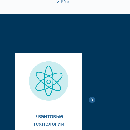
ViPNet
Квантовые
е
Тестиро
технологии