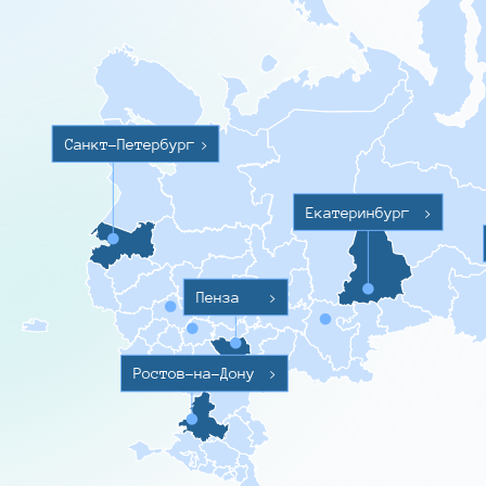
Санкт-Петербург
>
Екатеринбург
>
Пенза
>
Ростов-на-Дону
>