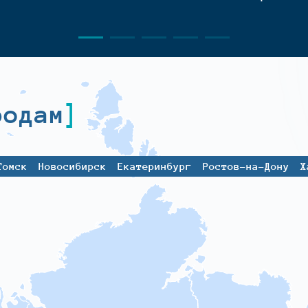
родам
Томск
Новосибирск
Екатеринбург
Ростов-на-Дону
Х