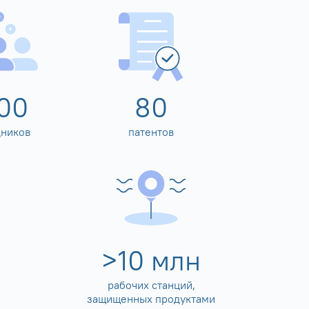
00
80
дников
патентов
>
10
млн
рабочих станций,
защищенных продуктами