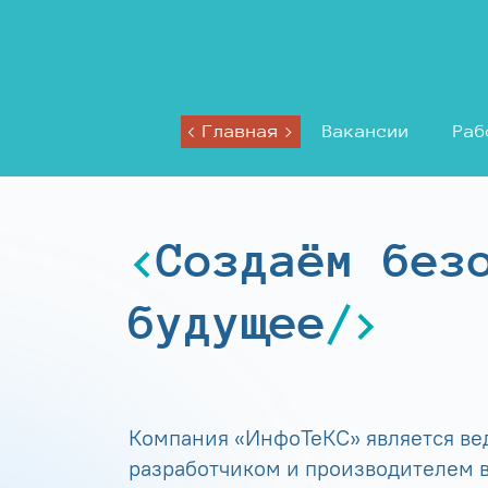
Главная
Вакансии
Раб
Создаём без
будущее
Компания «ИнфоТеКС» является в
разработчиком и производителем в