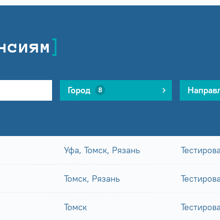
нсиям
Город
Направ
8
Уфа, Томск, Рязань
Тестиров
Томск, Рязань
Тестиров
Томск
Тестиров