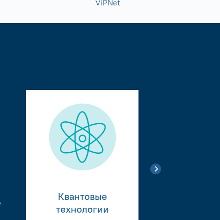
ViPNet
Квантовые
е
Тестиро
технологии