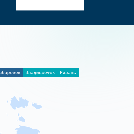
абаровск
Владивосток
Рязань