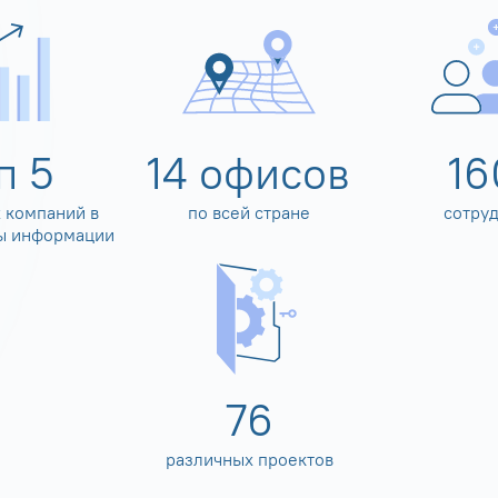
оп
5
14
офисов
16
 компаний в
по всей стране
сотру
ы информации
80
различных проектов