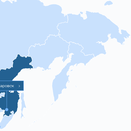
баровск
>