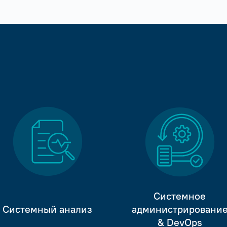
Системное
Системный анализ
администрировани
& DevOps