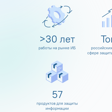
>
30
лет
Т
работы на рынке ИБ
российских
сфере защит
60
продуктов для защиты
информации