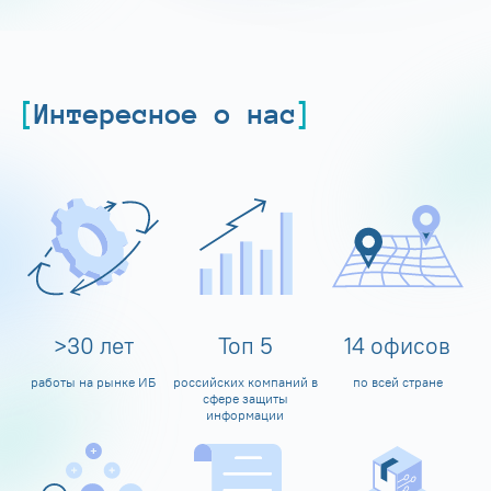
Интересное о нас
>
30
лет
Топ
5
14
офисов
работы на рынке ИБ
российских компаний в
по всей стране
сфере защиты
информации