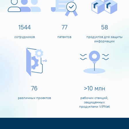
1600
80
60
сотрудников
патентов
продуктов для защиты
информации
80
>
10
млн
различных проектов
рабочих станций,
защищенных
продуктами ViPNet