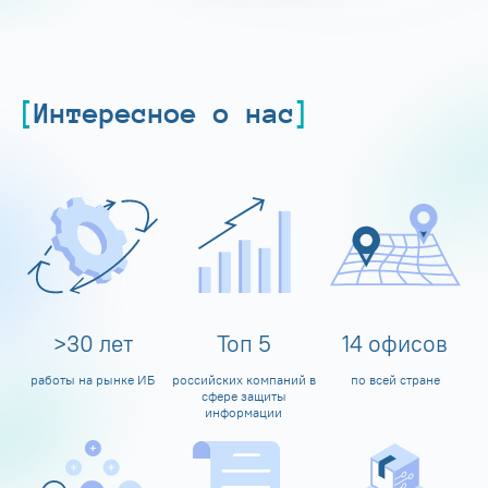
Интересное о нас
>
30
лет
Топ
5
14
офисов
работы на рынке ИБ
российских компаний в
по всей стране
сфере защиты
информации