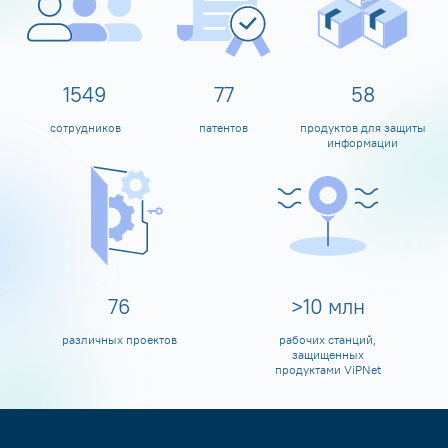
1600
80
60
сотрудников
патентов
продуктов для защиты
информации
80
>
10
млн
различных проектов
рабочих станций,
защищенных
продуктами ViPNet