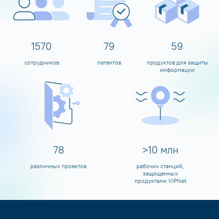
1600
80
60
сотрудников
патентов
продуктов для защиты
информации
80
>
10
млн
различных проектов
рабочих станций,
защищенных
продуктами ViPNet