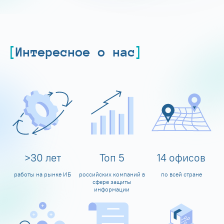
Интересное о нас
>
30
лет
Топ
5
14
офисов
работы на рынке ИБ
российских компаний в
по всей стране
сфере защиты
информации