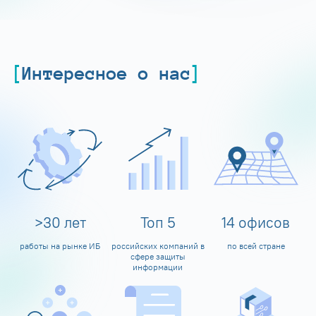
Интересное о нас
>
30
лет
Топ
5
14
офисов
работы на рынке ИБ
российских компаний в
по всей стране
сфере защиты
информации