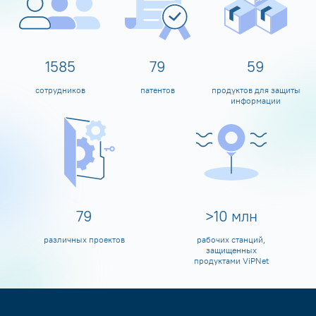
1600
80
60
сотрудников
патентов
продуктов для защиты
информации
80
>
10
млн
различных проектов
рабочих станций,
защищенных
продуктами ViPNet