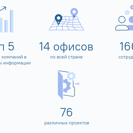
оп
5
14
офисов
16
 компаний в
по всей стране
сотру
ы информации
80
различных проектов