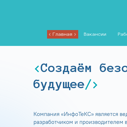
Главная
Вакансии
Раб
Создаём без
будущее
Компания «ИнфоТеКС» является в
разработчиком и производителем в