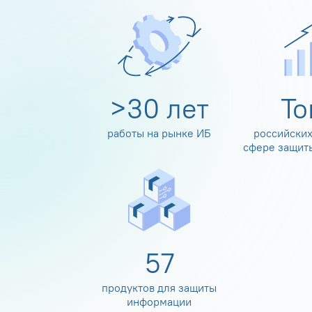
>
30
лет
Т
работы на рынке ИБ
российских
сфере защит
60
продуктов для защиты
информации