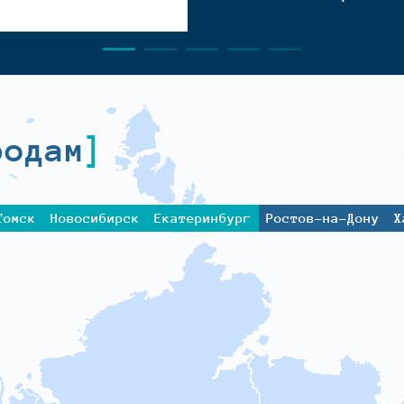
родам
Томск
Новосибирск
Екатеринбург
Ростов-на-Дону
Х