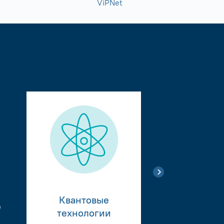
ViPNet
Квантовые
е
Тестиро
технологии