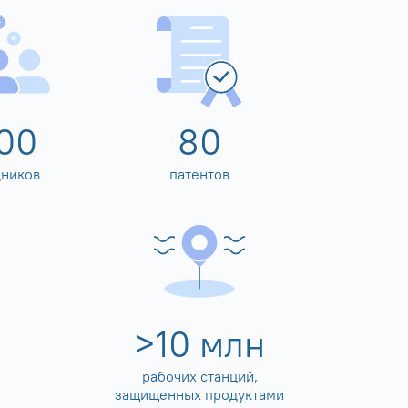
00
80
дников
патентов
>
10
млн
рабочих станций,
защищенных продуктами