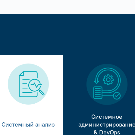
Системное
Системный анализ
администрировани
& DevOps