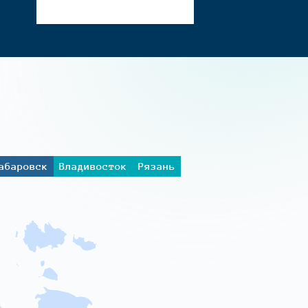
абаровск
Владивосток
Рязань