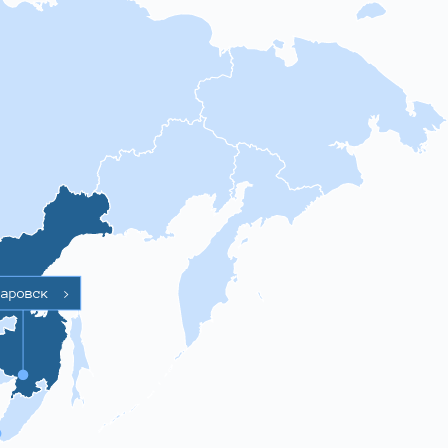
баровск
>