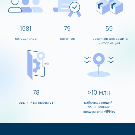
1600
80
60
сотрудников
патентов
продуктов для защиты
информации
80
>
10
млн
различных проектов
рабочих станций,
защищенных
продуктами ViPNet