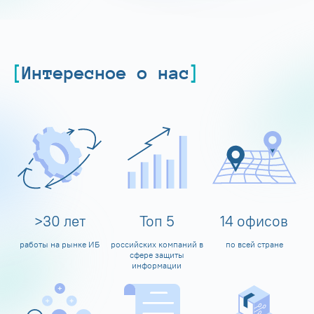
Интересное о нас
>
30
лет
Топ
5
14
офисов
работы на рынке ИБ
российских компаний в
по всей стране
сфере защиты
информации