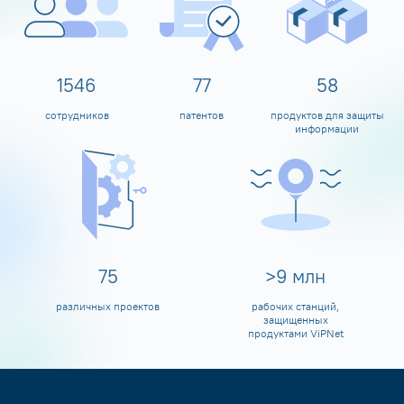
1600
80
60
сотрудников
патентов
продуктов для защиты
информации
80
>
10
млн
различных проектов
рабочих станций,
защищенных
продуктами ViPNet