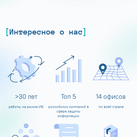
Интересное о нас
>
30
лет
Топ
5
14
офисов
работы на рынке ИБ
российских компаний в
по всей стране
сфере защиты
информации