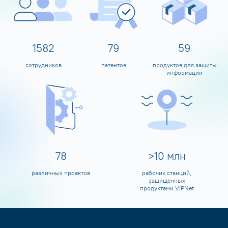
1600
80
60
сотрудников
патентов
продуктов для защиты
информации
80
>
10
млн
различных проектов
рабочих станций,
защищенных
продуктами ViPNet