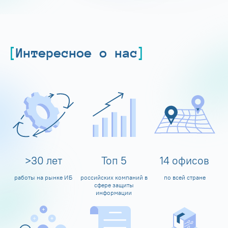
Интересное о нас
>
30
лет
Топ
5
14
офисов
работы на рынке ИБ
российских компаний в
по всей стране
сфере защиты
информации