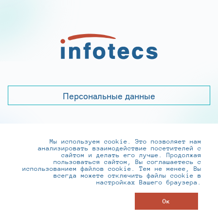
Персональные данные
Мы используем cookie. Это позволяет нам
+7 (495) 737-6192, 8-800-250-0-260
анализировать взаимодействие посетителей с
practice@infotecs.ru
,
hr@infotecs.ru
сайтом и делать его лучше. Продолжая
пользоваться сайтом, Вы соглашаетесь с
127273, г. Москва, Отрадная ул., 2Б строение 1
использованием файлов cookie. Тем не менее, Вы
всегда можете отключить файлы cookie в
настройках Вашего браузера.
© ИнфоТеКС 2020-2026
Ок