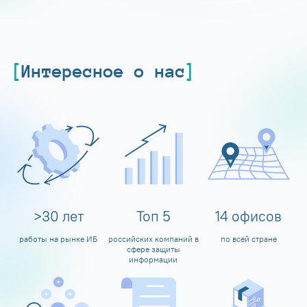
Интересное о нас
>
30
лет
Топ
5
14
офисов
работы на рынке ИБ
российских компаний в
по всей стране
сфере защиты
информации