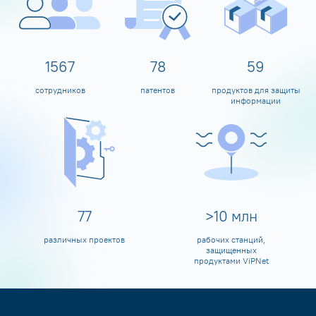
1600
80
60
сотрудников
патентов
продуктов для защиты
информации
80
>
10
млн
различных проектов
рабочих станций,
защищенных
продуктами ViPNet