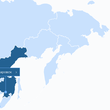
баровск
>