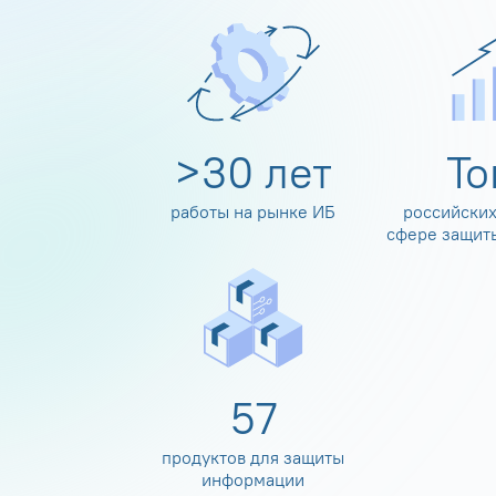
>
30
лет
Т
работы на рынке ИБ
российских
сфере защит
60
продуктов для защиты
информации