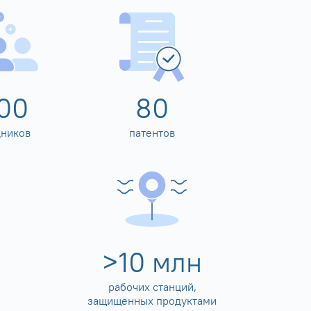
00
80
дников
патентов
>
10
млн
рабочих станций,
защищенных продуктами