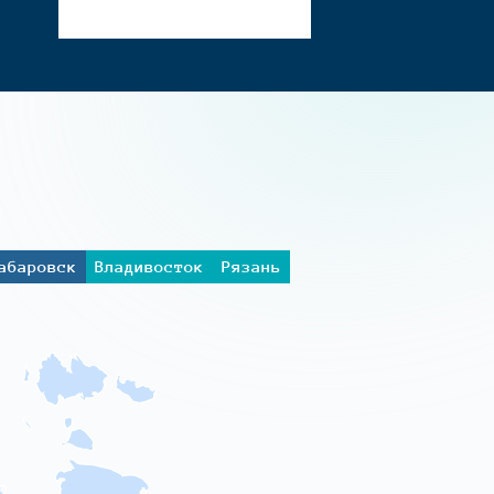
абаровск
Владивосток
Рязань