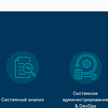
Системное
Системный анализ
администрировани
& DevOps