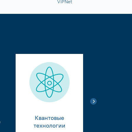
ViPNet
Квантовые
е
Тестиро
технологии