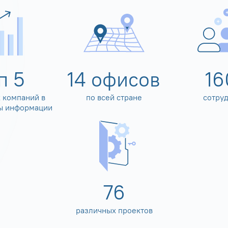
оп
5
14
офисов
16
 компаний в
по всей стране
сотру
ы информации
80
различных проектов