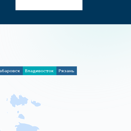
абаровск
Владивосток
Рязань