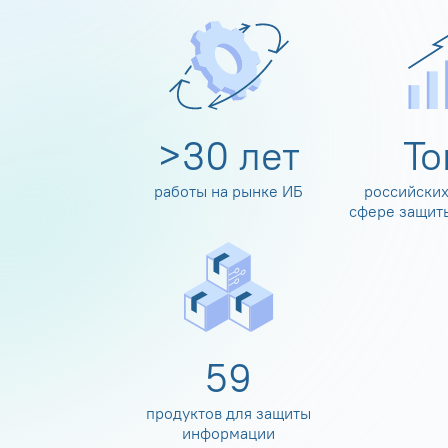
>
30
лет
Т
работы на рынке ИБ
российских
сфере защит
60
продуктов для защиты
информации