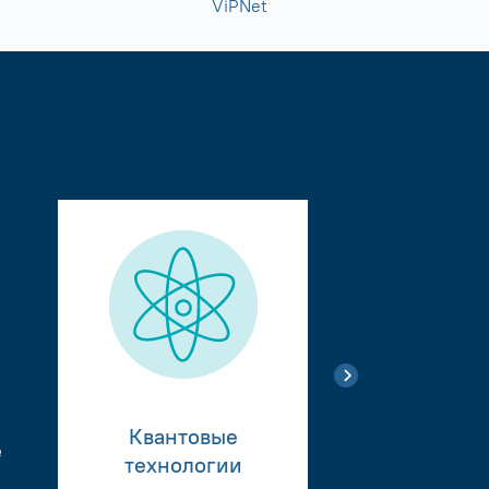
ViPNet
Квантовые
е
Тестиро
технологии