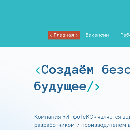
Главная
Вакансии
Раб
Создаём без
будущее
Компания «ИнфоТеКС» является в
разработчиком и производителем в