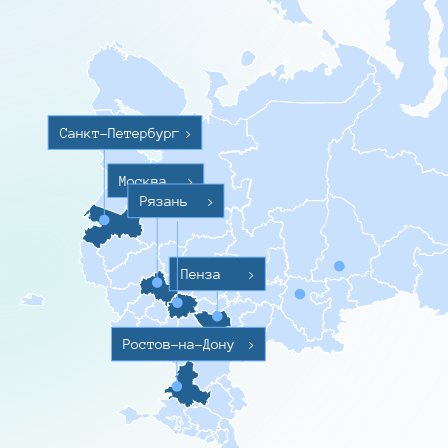
Санкт-Петербург
>
Москва
>
Рязань
>
Пенза
>
Ростов-на-Дону
>