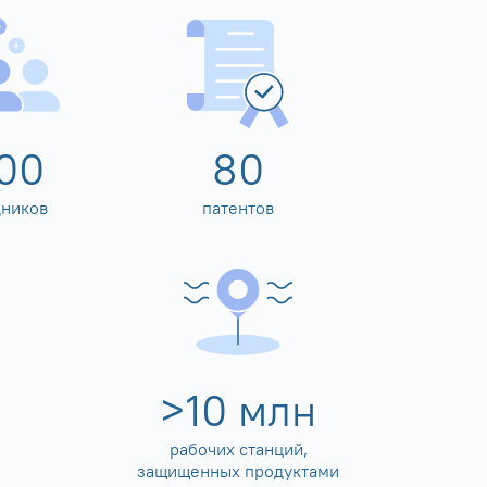
00
80
дников
патентов
>
10
млн
рабочих станций,
защищенных продуктами