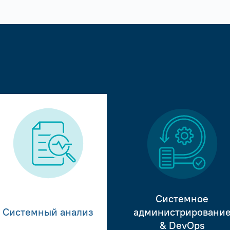
Системное
Системный анализ
администрировани
& DevOps