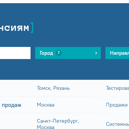
нсиям
Город
Направ
7
Томск, Рязань
Тестиров
 продаж
Москва
Продажи
Санкт-Петербург,
Системны
Москва