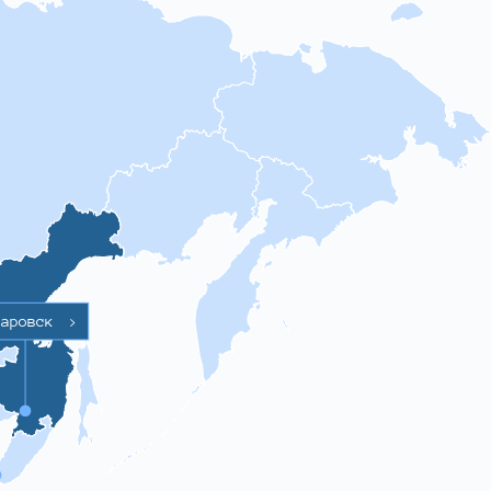
баровск
>