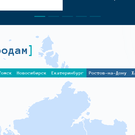
родам
Томск
Новосибирск
Екатеринбург
Ростов-на-Дону
Х