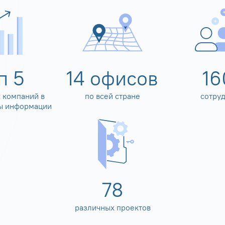
оп
5
14
офисов
16
 компаний в
по всей стране
сотру
ы информации
80
различных проектов