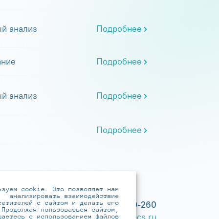
й анализ
Подробнее
ание
Подробнее
й анализ
Подробнее
Подробнее
ьзуем cookie. Это позволяет нам
анализировать взаимодействие
сетителей с сайтом и делать его
+7 (495) 737-6192, 8-800-250-0-260
 Продолжая пользоваться сайтом,
practice@infotecs.ru
,
hr@infotecs.ru
шаетесь с использованием файлов