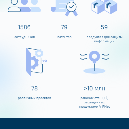
1600
80
60
сотрудников
патентов
продуктов для защиты
информации
80
>
10
млн
различных проектов
рабочих станций,
защищенных
продуктами ViPNet