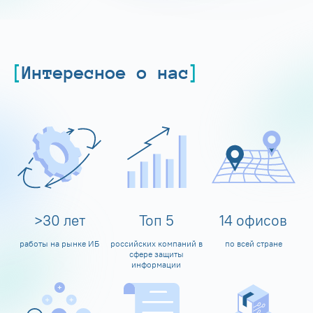
Интересное о нас
>
30
лет
Топ
5
14
офисов
работы на рынке ИБ
российских компаний в
по всей стране
сфере защиты
информации