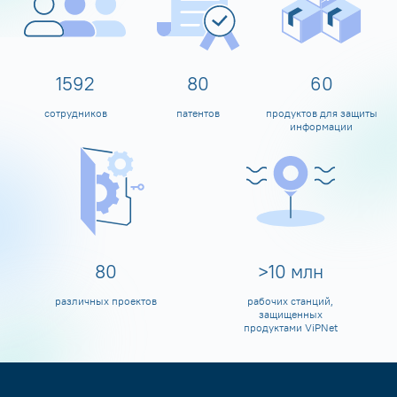
1600
80
60
сотрудников
патентов
продуктов для защиты
информации
80
>
10
млн
различных проектов
рабочих станций,
защищенных
продуктами ViPNet