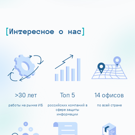
Интересное о нас
>
30
лет
Топ
5
14
офисов
работы на рынке ИБ
российских компаний в
по всей стране
сфере защиты
информации