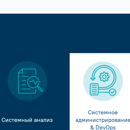
Системное
Системный анализ
администрировани
& DevOps