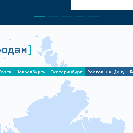
родам
Томск
Новосибирск
Екатеринбург
Ростов-на-Дону
Х