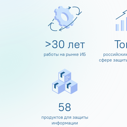
>
30
лет
Т
работы на рынке ИБ
российских
сфере защит
60
продуктов для защиты
информации