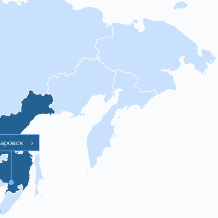
баровск
>