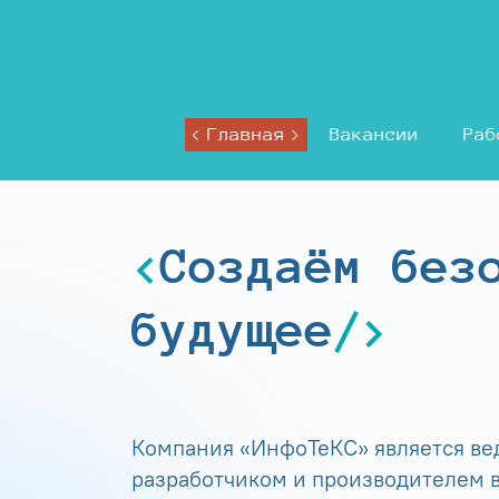
Главная
Вакансии
Раб
Создаём без
будущее
Компания «ИнфоТеКС» является в
разработчиком и производителем в