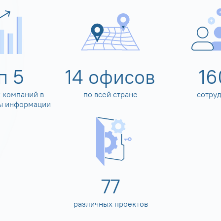
оп
5
14
офисов
16
 компаний в
по всей стране
сотру
ы информации
80
различных проектов