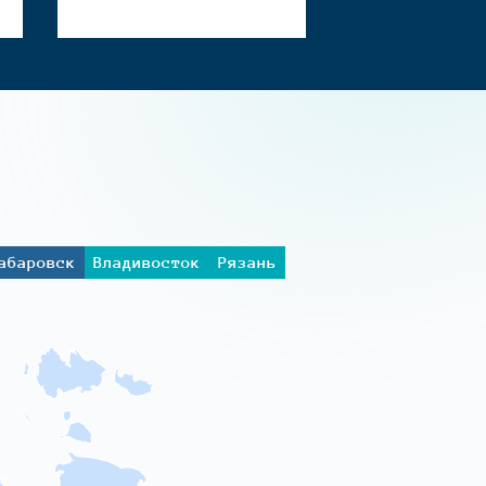
абаровск
Владивосток
Рязань