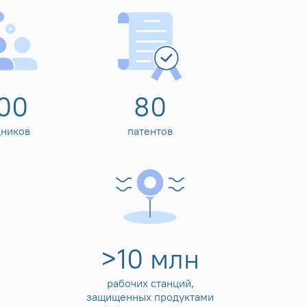
00
80
дников
патентов
>
10
млн
рабочих станций,
защищенных продуктами