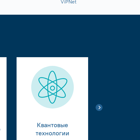
ViPNet
Квантовые
е
Тестиро
технологии