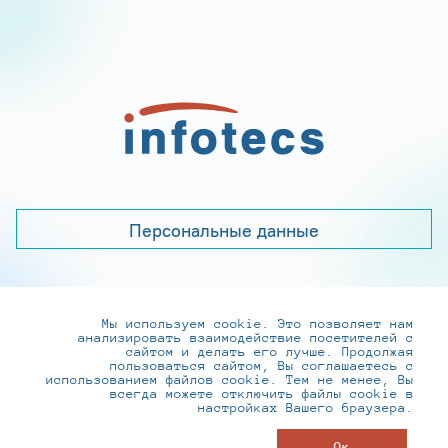
Персональные данные
Мы используем cookie. Это позволяет нам
+7 (495) 737-6192, 8-800-250-0-260
анализировать взаимодействие посетителей с
practice@infotecs.ru
,
hr@infotecs.ru
сайтом и делать его лучше. Продолжая
пользоваться сайтом, Вы соглашаетесь с
127273, г. Москва, Отрадная ул., 2Б строение 1
использованием файлов cookie. Тем не менее, Вы
всегда можете отключить файлы cookie в
настройках Вашего браузера.
© ИнфоТеКС 2020-2026
Ок